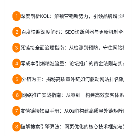
1
深度剖析KOL：解锁营销新势力，引领品牌增长新路
2
百度快照深度解码：SEO诊断利器与更新机制全揭秘
3
死链接全面治理指南：从检测到预防，守住网站权重
4
零成本引爆精准流量：论坛推广的黄金法则与实战全
5
外链为王：揭秘高质量外链如何驱动网站排名飙升
6
网络推广实战指南：从零到一构建高效获客体系
7
友情链接操盘手册：从0到1构建高质量外链矩阵的完
8
破解搜索引擎算法：网页优化的核心技术框架与致命